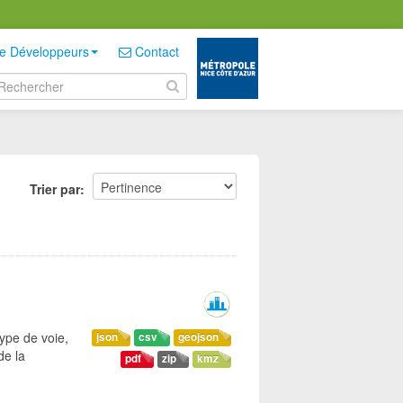
e Développeurs
Contact
Trier par
ype de voie,
json
csv
geojson
de la
pdf
zip
kmz