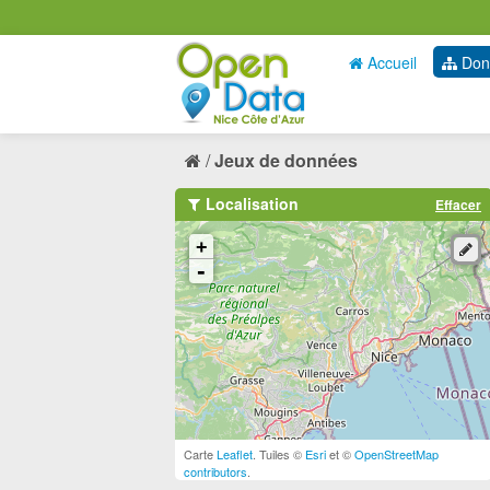
Accueil
Don
Jeux de données
Localisation
Effacer
+
-
Carte
Leaflet
. Tuiles ©
Esri
et ©
OpenStreetMap
contributors
.