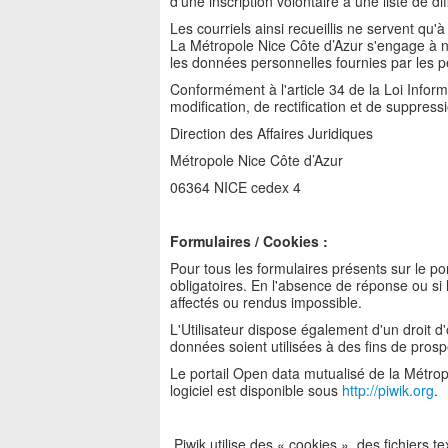
d'une inscription volontaire à une liste de di
Les courriels ainsi recueillis ne servent qu
La Métropole Nice Côte d’Azur s'engage à 
les données personnelles fournies par les pe
Conformément à l'article 34 de la Loi Inform
modification, de rectification et de suppre
Direction des Affaires Juridiques
Métropole Nice Côte d’Azur
06364 NICE cedex 4
Formulaires / Cookies :
Pour tous les formulaires présents sur le po
obligatoires. En l'absence de réponse ou si 
affectés ou rendus impossible.
L'Utilisateur dispose également d'un droit d
données soient utilisées à des fins de pros
Le portail Open data mutualisé de la Métrop
logiciel est disponible sous
http://piwik.org
.
Piwik utilise des « cookies », des fichiers te