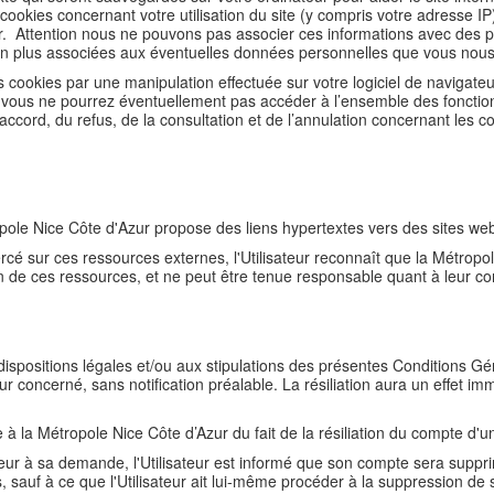
cookies concernant votre utilisation du site (y compris votre adresse I
r. Attention nous ne pouvons pas associer ces informations avec des p
on plus associées aux éventuelles données personnelles que vous nous
cookies par une manipulation effectuée sur votre logiciel de navigateu
 vous ne pourrez éventuellement pas accéder à l’ensemble des fonctionn
ccord, du refus, de la consultation et de l’annulation concernant les co
ole Nice Côte d'Azur propose des liens hypertextes vers des sites web 
rcé sur ces ressources externes, l'Utilisateur reconnaît que la Métro
ion de ces ressources, et ne peut être tenue responsable quant à leur c
ispositions légales et/ou aux stipulations des présentes Conditions Gén
eur concerné, sans notification préalable. La résiliation aura un effet imm
la Métropole Nice Côte d’Azur du fait de la résiliation du compte d'un 
ateur à sa demande, l'Utilisateur est informé que son compte sera supp
urs, sauf à ce que l'Utilisateur ait lui-même procéder à la suppression d