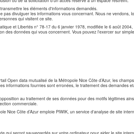
ffusion ou de la sollicitation d'un accès réservé à un espace restreint.
'à transmettre les éléments d'informations demandés.
ne pas divulguer les informations vous concernant. Nous ne vendons, 
rsonnes qui visitent ce site.
atique et Libertés n° 78-17 du 6 janvier 1978, modifiée le 6 août 2004,
ssion des données qui vous concernent. Vous pouvez l'exercer sur simple
rtail Open data mutualisé de la Métropole Nice Côte d’Azur, les champs 
les informations fournies sont erronées, le traitement des demandes et/
'opposition au traitement de ses données pour des motifs légitimes ains
pection commerciale.
ole Nice Côte d’Azur emploie PIWIK, un service d'analyse de site inte
xte qui seront sauvegardés sur votre ordinateur pour aider le site interne