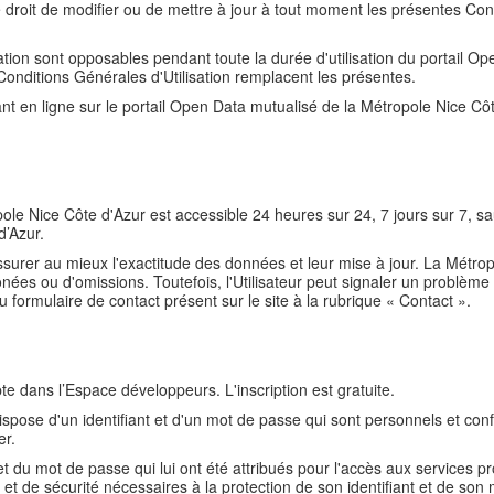
 droit de modifier ou de mettre à jour à tout moment les présentes Cond
ation sont opposables pendant toute la durée d'utilisation du portail O
Conditions Générales d'Utilisation remplacent les présentes.
ant en ligne sur le portail Open Data mutualisé de la Métropole Nice Cô
ole Nice Côte d'Azur est accessible 24 heures sur 24, 7 jours sur 7, 
d’Azur.
ssurer au mieux l'exactitude des données et leur mise à jour. La Métro
nées ou d'omissions. Toutefois, l'Utilisateur peut signaler un problèm
u formulaire de contact présent sur le site à la rubrique « Contact ».
te dans l’Espace développeurs. L'inscription est gratuite.
ispose d'un identifiant et d'un mot de passe qui sont personnels et confi
er.
 et du mot de passe qui lui ont été attribués pour l'accès aux services pr
t de sécurité nécessaires à la protection de son identifiant et de son