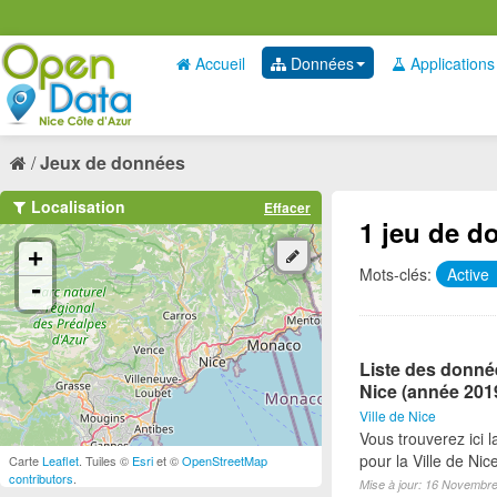
Accueil
Données
Applications
Jeux de données
Localisation
Effacer
1 jeu de d
+
Mots-clés:
Active
-
Liste des donnée
Nice (année 201
Ville de Nice
Vous trouverez ici 
pour la Ville de Ni
Carte
Leaflet
. Tuiles ©
Esri
et ©
OpenStreetMap
contributors
.
Mise à jour: 16 Novembr