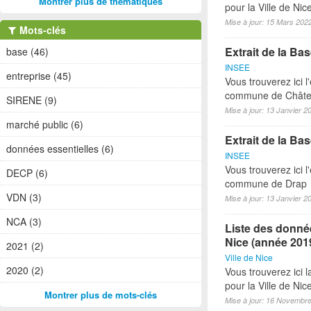
Montrer plus de thématiques
pour la Ville de Ni
Mise à jour: 15 Mars 202
Mots-clés
Extrait de la B
base (46)
INSEE
entreprise (45)
Vous trouverez ici l
commune de Château
SIRENE (9)
Mise à jour: 13 Janvier 2
marché public (6)
Extrait de la B
données essentielles (6)
INSEE
Vous trouverez ici l
DECP (6)
commune de Drap
VDN (3)
Mise à jour: 13 Janvier 2
NCA (3)
Liste des donnée
Nice (année 201
2021 (2)
Ville de Nice
2020 (2)
Vous trouverez ici 
pour la Ville de Ni
Montrer plus de mots-clés
Mise à jour: 16 Novembr