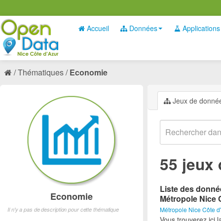
Accueil
Données
Applications
Thématiques
Economie
Jeux de donné
55 jeux
Liste des donné
Economie
Métropole Nice 
Métropole Nice Côte d
Il n'y a pas de description pour cette thématique
Vous trouverez ici 