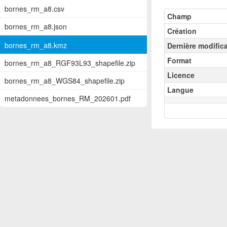
bornes_rm_a8.csv
Champ
bornes_rm_a8.json
Création
bornes_rm_a8.kmz
Dernière modific
Format
bornes_rm_a8_RGF93L93_shapefile.zip
Licence
bornes_rm_a8_WGS84_shapefile.zip
Langue
metadonnees_bornes_RM_202601.pdf