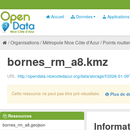
Accueil
Données
Applications
Organisations
Métropole Nice Côte d'Azur
Points routier
bornes_rm_a8.kmz
URL:
http://opendata.nicecotedazur.org/data/storage/f/2026-0
Cette ressource ne peut pas être pré-visualisée.
Plus de dét
Aucun gestionnaire de défini pour le type de données :
.
kmz
Ressources
Informat
bornes_rm_a8.geojson