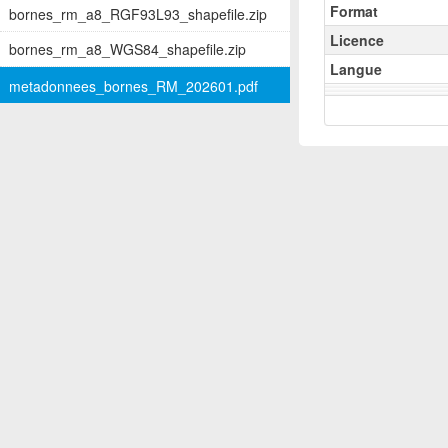
Format
bornes_rm_a8_RGF93L93_shapefile.zip
Licence
bornes_rm_a8_WGS84_shapefile.zip
Langue
metadonnees_bornes_RM_202601.pdf