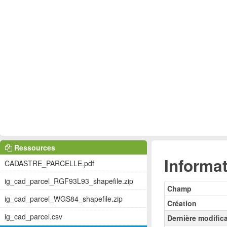
Ressources
Informat
CADASTRE_PARCELLE.pdf
ig_cad_parcel_RGF93L93_shapefile.zip
Champ
ig_cad_parcel_WGS84_shapefile.zip
Création
ig_cad_parcel.csv
Dernière modific