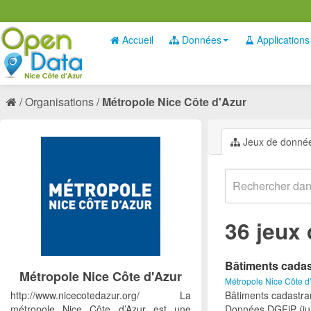
Accueil
Données
Applications
Organisations
Métropole Nice Côte d'Azur
Jeux de donné
36 jeux
Bâtiments cadas
Métropole Nice Côte d'Azur
Métropole Nice Côte d
http://www.nicecotedazur.org/ La
Bâtiments cadastrau
métropole Nice Côte d’Azur est une
Données DGFiP (jui