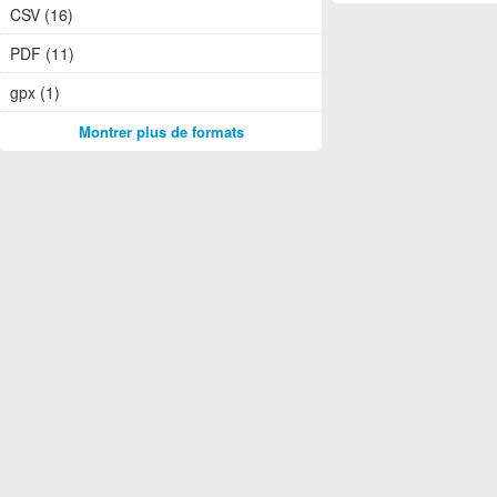
CSV (16)
PDF (11)
gpx (1)
Montrer plus de formats