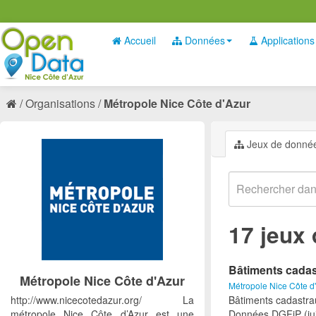
Accueil
Données
Applications
Organisations
Métropole Nice Côte d'Azur
Jeux de donné
17 jeux
Bâtiments cadas
Métropole Nice Côte d'Azur
Métropole Nice Côte d
http://www.nicecotedazur.org/ La
Bâtiments cadastrau
métropole Nice Côte d’Azur est une
Données DGFiP (jui