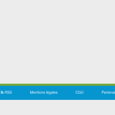
RSS
Mentions légales
CGU
Partena