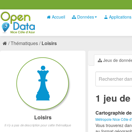
Accueil
Données
Applications
Thématiques
Loisirs
Jeux de donné
1 jeu d
Cartographie de
Loisirs
Métropole Nice Côte d
Vous trouverez dan
Il n'y a pas de description pour cette thématique
au format géograph