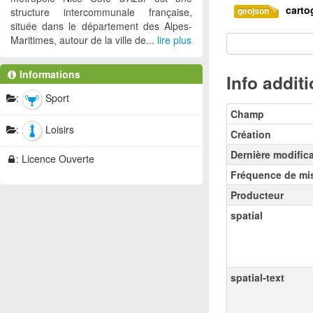
carto
structure intercommunale française,
geojson
située dans le département des Alpes-
Maritimes, autour de la ville de...
lire plus
cartogra
json
cartogra
kmz
Informations
Info addit
:
Sport
cartogra
csv
Champ
:
Loisirs
cartograp
Création
zip
Dernière modific
: Licence Ouverte
cartograp
zip
Fréquence de mis
ASPREMO
Producteur
gpx
spatial
ASPREMO
gpx
ASPREMO
gpx
spatial-text
ASPREMO
gpx