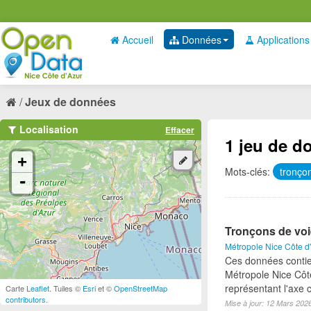
Accueil
Données
Applications
Jeux de données
Localisation
Effacer
1 jeu de d
+
Mots-clés:
tronço
-
Tronçons de voi
Métropole Nice Côte d
Ces données contie
Métropole Nice Côte
représentant l'axe c
Carte
Leaflet
. Tuiles ©
Esri
et ©
OpenStreetMap
contributors
.
Mise à jour: 12 Mars 202