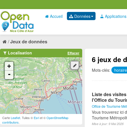
Accueil
Données
Applications
Jeux de données
Localisation
Effacer
6 jeux de 
+
Mots-clés:
horair
-
Liste des visite
l'Office du Tour
Office de Tourisme Mét
Vous trouverez ici d
Tourisme Métropoli
Carte
Leaflet
. Tuiles ©
Esri
et ©
OpenStreetMap
contributors
.
Mise à jour: 9 Mai 2026