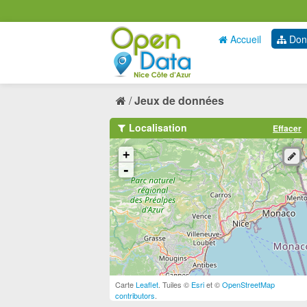
Accueil
Don
Jeux de données
Localisation
Effacer
+
-
Carte
Leaflet
. Tuiles ©
Esri
et ©
OpenStreetMap
contributors
.