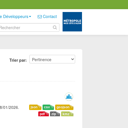
e Développeurs
Contact
Trier par
08/01/2026.
json
csv
geojson
pdf
zip
kmz