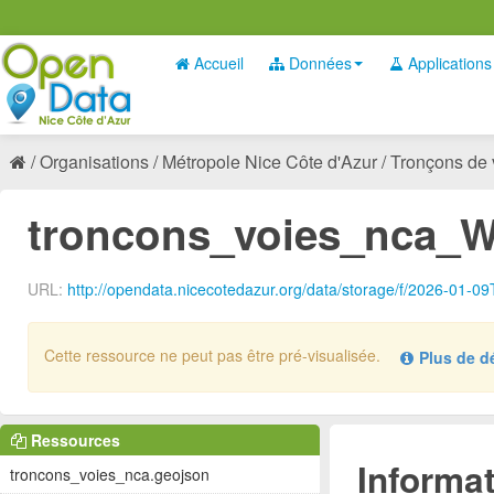
Accueil
Données
Applications
Organisations
Métropole Nice Côte d'Azur
Tronçons de v
troncons_voies_nca_W
URL:
http://opendata.nicecotedazur.org/data/storage/f/2026-01
Cette ressource ne peut pas être pré-visualisée.
Plus de dét
Aucun gestionnaire de défini pour le type de données :
.
zip
Ressources
Informat
troncons_voies_nca.geojson