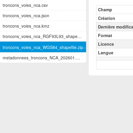
troncons_voies_nca.csv
Champ
troncons_voies_nca.json
Création
troncons_voies_nca.kmz
Dernière modific
Format
troncons_voies_nca_RGF93L93_shapefile.zi...
Licence
troncons_voies_nca_WGS84_shapefile.zip
Langue
metadonnees_troncons_NCA_202601.pdf