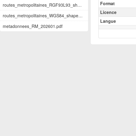
Format
routes_metropolitaines_RGF93L93_shapefil...
Licence
routes_metropolitaines_WGS84_shapefile.z...
Langue
metadonnees_RM_202601.pdf