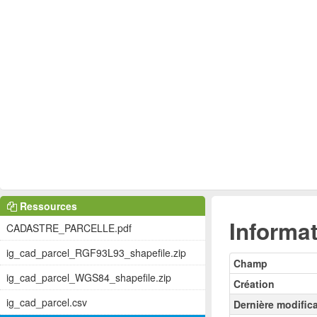
Ressources
Informat
CADASTRE_PARCELLE.pdf
ig_cad_parcel_RGF93L93_shapefile.zip
Champ
ig_cad_parcel_WGS84_shapefile.zip
Création
ig_cad_parcel.csv
Dernière modific