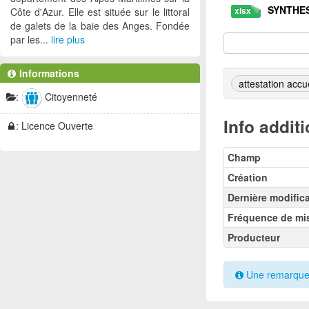
SYNTHES
Côte d'Azur. Elle est située sur le littoral
xlsx
de galets de la baie des Anges. Fondée
par les...
lire plus
SYNTHESE
ods
attestatu
xls
Informations
attestation accue
:
Citoyenneté
attestatu
ods
Info addit
: Licence Ouverte
Attestati
xls
Champ
Attestati
xls
Création
Attestati
ods
Dernière modific
Fréquence de mis
Producteur
Une remarque s