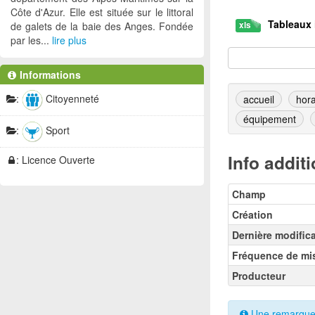
Côte d'Azur. Elle est située sur le littoral
Tableaux 
de galets de la baie des Anges. Fondée
xls
par les...
lire plus
Tableaux 
ods
Informations
:
Citoyenneté
accueil
hora
équipement
:
Sport
Info addit
: Licence Ouverte
Champ
Création
Dernière modific
Fréquence de mis
Producteur
Une remarque s