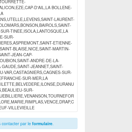
,TOURRETTE-
Details
Télécharger
ALICON,EZE,CAP-D'AIL,LA BOLLENE-
LA
Details
Télécharger
NS,UTELLE,LEVENS,SAINT-LAURENT-
OLOMARS,BONSON,BAIROLS,SAINT-
Details
Télécharger
SUR-TINEE,ISOLA,LANTOSQUE,LA
E-SUR-
Details
Télécharger
IERES,ASPREMONT,SAINT-ETIENNE-
SAINT-BLAISE,NICE,SAINT-MARTIN-
Details
Télécharger
SAINT-JEAN-CAP-
OUBION,SAINT-ANDRE-DE-LA-
 GAUDE,SAINT-JEANNET,SAINT-
Details
Télécharger
U-VAR,CASTAGNIERS,CAGNES-SUR-
EFRANCHE-SUR-MER,LA
Details
Télécharger
GILETTE,BELVEDERE,ILONSE,DURANU
,BEAULIEU-SUR-
Details
Télécharger
UEBILLIERE,VENANSON,TOURNEFOR
LORE,MARIE,RIMPLAS,VENCE,DRAP,C
Details
Télécharger
UF-VILLEVIEILLE
Details
Télécharger
 contacter par le
formulaire
.
Details
Télécharger