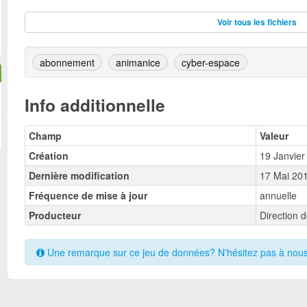
abos-15-16-opendata.csv
csv
Voir tous les fichiers
abos-15-16-opendata.ods
ods
abonnement
animanice
cyber-espace
Info additionnelle
Champ
Valeur
Création
19 Janvier
Dernière modification
17 Mai 20
Fréquence de mise à jour
annuelle
Producteur
Direction d
Une remarque sur ce jeu de données? N'hésitez pas à nous