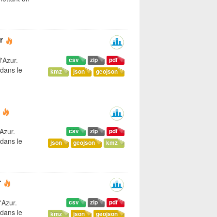
r
'Azur.
csv
zip
pdf
dans le
kmz
json
geojson
'Azur.
csv
zip
pdf
dans le
json
geojson
kmz
r
'Azur.
csv
zip
pdf
dans le
kmz
json
geojson