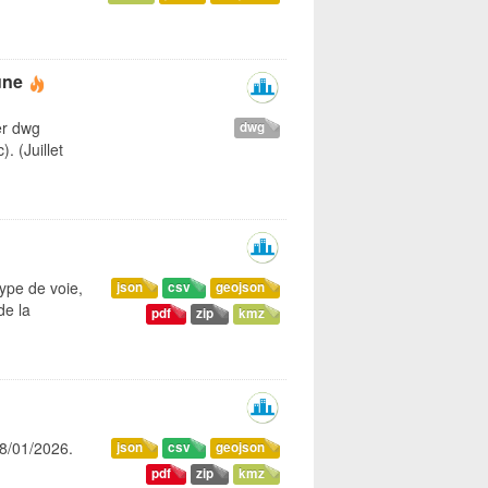
une
er dwg
dwg
. (Juillet
ype de voie,
json
csv
geojson
de la
pdf
zip
kmz
08/01/2026.
json
csv
geojson
pdf
zip
kmz