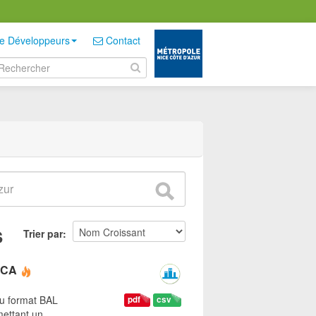
e Développeurs
Contact
s
Trier par
 NCA
au format BAL
pdf
csv
mettant un