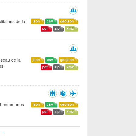
litaines de la
json
csv
geojson
pdf
zip
kmz
éseau de la
json
csv
geojson
es
pdf
zip
kmz
 51 communes
json
csv
geojson
pdf
zip
kmz
»