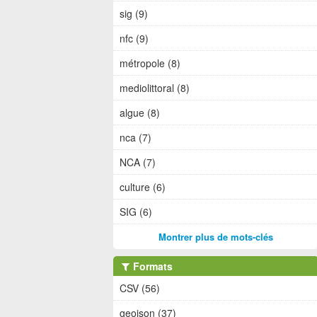
sig (9)
nfc (9)
métropole (8)
mediolittoral (8)
algue (8)
nca (7)
NCA (7)
culture (6)
SIG (6)
Montrer plus de mots-clés
Formats
CSV (56)
geojson (37)