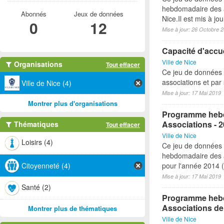
hebdomadaire des a
Abonnés
Jeux de données
Nice.Il est mis à j
0
12
Mise à jour: 26 Octobre 
Capacité d'accue
Ville de Nice
Organisations
Tout effacer
Ce jeu de données 
associations et par 
Ville de Nice (4)
Mise à jour: 17 Mai 2019
Montrer plus d'organisations
Programme hebd
Associations - 
Thématiques
Tout effacer
Ville de Nice
Loisirs (4)
Ce jeu de données
hebdomadaire des a
Citoyenneté (4)
pour l'année 2014 (à
Mise à jour: 17 Mai 2019
Santé (2)
Programme hebdo
Associations de
Montrer plus de thématiques
Ville de Nice