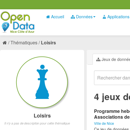
Accueil
Données
Applications
Thématiques
Loisirs
Jeux de donné
4 jeux 
Programme hebdo
Loisirs
Associations de
Ville de Nice
Il n'y a pas de description pour cette thématique
Ce jeu de données