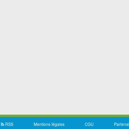
RSS
Mentions légales
CGU
Partena