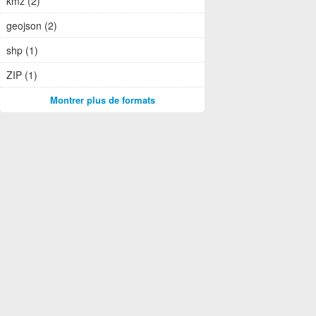
kmz (2)
geojson (2)
shp (1)
ZIP (1)
Montrer plus de formats