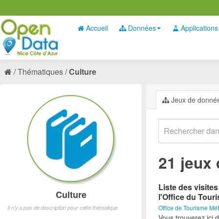
Accueil
Données
Applications
Thématiques
Culture
Jeux de donné
21 jeux
Liste des visite
Culture
l'Office du Tour
Office de Tourisme Mét
Il n'y a pas de description pour cette thématique
Vous trouverez ici d