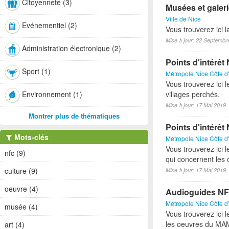
Citoyenneté (3)
Musées et galeri
Ville de Nice
Evénementiel (2)
Vous trouverez ici l
Mise à jour: 22 Septembr
Administration électronique (2)
Points d'intérê
Sport (1)
Métropole Nice Côte d
Vous trouverez ici l
Environnement (1)
villages perchés.
Mise à jour: 17 Mai 2019
Montrer plus de thématiques
Points d'intérêt 
Mots-clés
Métropole Nice Côte d
Vous trouverez ici l
nfc (9)
qui concernent les 
culture (9)
Mise à jour: 17 Mai 2019
oeuvre (4)
Audioguides 
Métropole Nice Côte d
musée (4)
Vous trouverez ici 
les oeuvres du MA
art (4)