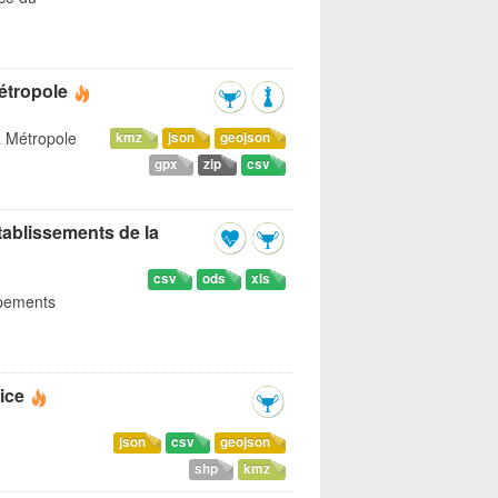
étropole
a Métropole
kmz
json
geojson
gpx
zip
csv
tablissements de la
csv
ods
xls
ipements
ice
json
csv
geojson
shp
kmz