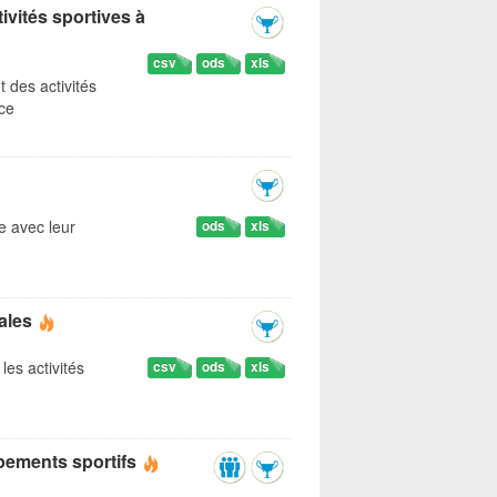
ivités sportives à
csv
ods
xls
t des activités
ice
ce avec leur
ods
xls
ales
les activités
csv
ods
xls
ipements sportifs