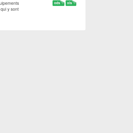
quipements
ods
xls
 qui y sont