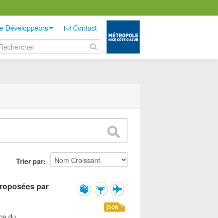
e Développeurs
Contact
Trier par
 proposées par
json
ice du