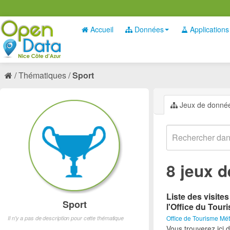
Accueil
Données
Applications
Thématiques
Sport
Jeux de donné
8 jeux 
Liste des visite
Sport
l'Office du Tour
Office de Tourisme Mét
Il n'y a pas de description pour cette thématique
Vous trouverez ici d