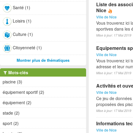
Liste des associ
Santé (1)
Nice
Ville de Nice
Loisirs (1)
Vous trouverez ici l
sportives dans les é
Culture (1)
Mise à jour: 17 Mai 2019
Citoyenneté (1)
Equipements spo
Ville de Nice
Montrer plus de thématiques
Vous trouverez ici t
adresse et leur nu
Mots-clés
Mise à jour: 17 Mai 2019
piscine (3)
Activités et ouv
équipement sportif (2)
Ville de Nice
Ce jeu de données p
équipement (2)
proposées des pisci
Mise à jour: 17 Mai 2019
stade (2)
Informations tec
sport (2)
Ville de Nice