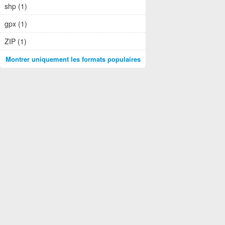
shp (1)
gpx (1)
ZIP (1)
Montrer uniquement les formats populaires