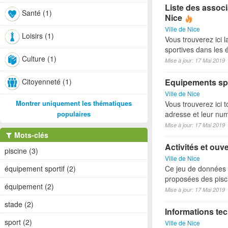
Liste des associ
Santé (1)
Nice
Ville de Nice
Loisirs (1)
Vous trouverez ici l
sportives dans les é
Culture (1)
Mise à jour: 17 Mai 2019
Citoyenneté (1)
Equipements spo
Ville de Nice
Montrer uniquement les thématiques
Vous trouverez ici t
adresse et leur nu
populaires
Mise à jour: 17 Mai 2019
Mots-clés
Activités et ouv
piscine (3)
Ville de Nice
Ce jeu de données p
équipement sportif (2)
proposées des pisci
équipement (2)
Mise à jour: 17 Mai 2019
stade (2)
Informations tec
sport (2)
Ville de Nice