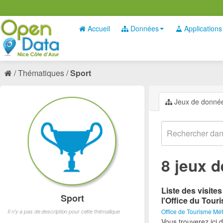
Accueil
Données
Applications
Thématiques
Sport
Jeux de donné
8 jeux 
Liste des visite
Sport
l'Office du Tour
Office de Tourisme Mét
Il n'y a pas de description pour cette thématique
Vous trouverez ici d