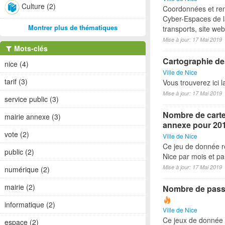
Culture (2)
Coordonnées et ren
Cyber-Espaces de la
Montrer plus de thématiques
transports, site we
Mise à jour: 17 Mai 2019
Mots-clés
Cartographie des
nice (4)
Ville de Nice
tarif (3)
Vous trouverez ici 
Mise à jour: 17 Mai 2019
service public (3)
Nombre de cartes
mairie annexe (3)
annexe pour 20
vote (2)
Ville de Nice
Ce jeu de donnée re
public (2)
Nice par mois et p
Mise à jour: 17 Mai 2019
numérique (2)
mairie (2)
Nombre de passe
informatique (2)
Ville de Nice
Ce jeux de donnée 
espace (2)