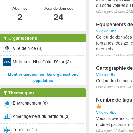
du code voie et du 
Abonnés
Jeux de données
Mise à jour: 12 Mars 202
2
24
Equipements des 
Ville de Nice
Ce jeu de données p
Organisations
fontaines, des zone
Ville de Nice (6)
d'enfants.
Mise à jour: 12 Mars 202
Métropole Nice Côte d'Azur (2)
Cartographie des
Montrer uniquement les organisations
Ville de Nice
populaires
Ce jeu de données lo
Mise à jour: 12 Mars 202
Thématiques
Nombre de tags e
Environnement (8)
Ville de Nice
Aménagement du territoire (3)
Vous trouverez ici 
mois et par an sur 
Tourisme (1)
Mise à jour: 22 Septembr