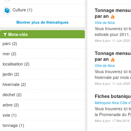
Culture (1)
Tonnage mensuel 
par an
Montrer plus de thématiques
Ville de Nice
Vous trouverez ici 
Mots-clés
estivale pour 2011
Mise à jour: 11 Juin 2020
parc (2)
Tonnage mensuel
mer (2)
par an
localisation (2)
Ville de Nice
Vous trouverez ici 
jardin (2)
hivernale par mois
hivernale (2)
Mise à jour: 11 Juin 2020
déchet (2)
Fiches botaniq
Métropole Nice Côte d
arbre (2)
Vous trouverez ici 
la Promenade du Pa
voie (1)
Mise à jour: 17 Mai 2019
tonnage (1)