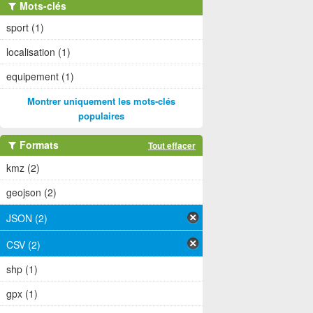
Mots-clés
sport (1)
localisation (1)
equipement (1)
Montrer uniquement les mots-clés
populaires
Formats
Tout effacer
kmz (2)
geojson (2)
JSON (2)
CSV (2)
shp (1)
gpx (1)