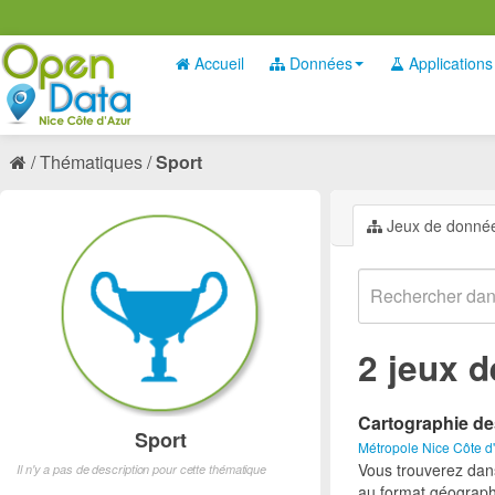
Accueil
Données
Applications
Thématiques
Sport
Jeux de donné
2 jeux 
Cartographie de
Sport
Métropole Nice Côte d
Vous trouverez dan
Il n'y a pas de description pour cette thématique
au format géograph