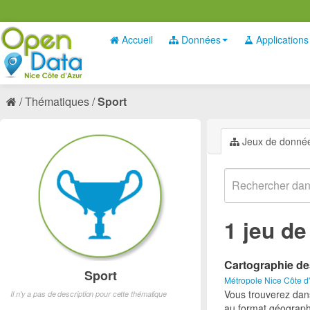
Accueil
Données
Applications
Thématiques
Sport
Jeux de donné
1 jeu d
Cartographie de
Sport
Métropole Nice Côte d
Vous trouverez dan
Il n'y a pas de description pour cette thématique
au format géograph