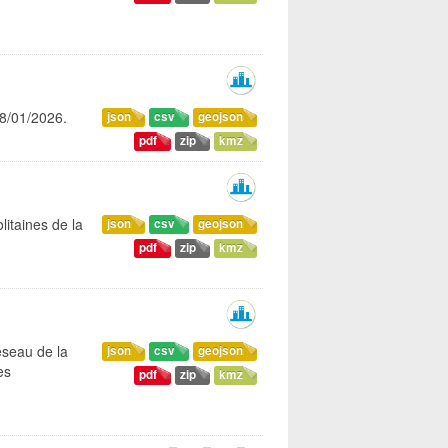
08/01/2026.
json
csv
geojson
pdf
zip
kmz
litaines de la
json
csv
geojson
pdf
zip
kmz
éseau de la
json
csv
geojson
es
pdf
zip
kmz