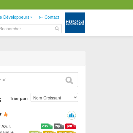
e Développeurs
Contact
s
Trier par
r
'Azur.
csv
zip
pdf
dans le