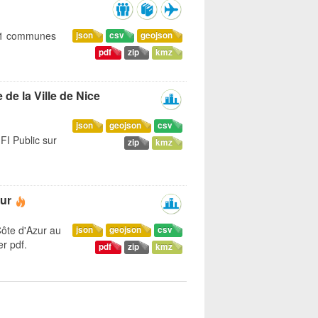
 51 communes
json
csv
geojson
pdf
zip
kmz
 de la Ville de Nice
json
geojson
csv
FI Public sur
zip
kmz
ur
ôte d'Azur au
json
geojson
csv
r pdf.
pdf
zip
kmz