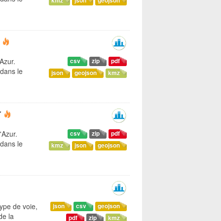
kmz
json
geojson
'Azur.
csv
zip
pdf
dans le
json
geojson
kmz
r
'Azur.
csv
zip
pdf
dans le
kmz
json
geojson
ype de voie,
json
csv
geojson
de la
pdf
zip
kmz