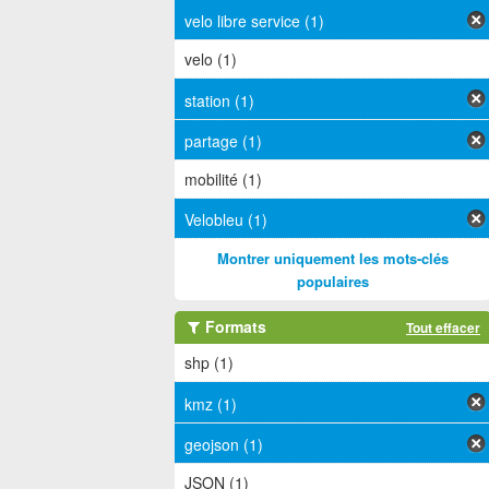
velo libre service (1)
velo (1)
station (1)
partage (1)
mobilité (1)
Velobleu (1)
Montrer uniquement les mots-clés
populaires
Formats
Tout effacer
shp (1)
kmz (1)
geojson (1)
JSON (1)