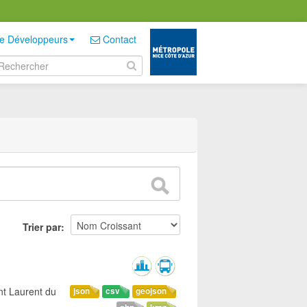
e Développeurs
Contact
Trier par
nt Laurent du
json
csv
geojson