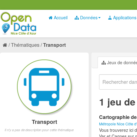
Accueil
Données
Applications
Thématiques
Transport
Jeux de donné
1 jeu d
Cartographie de
Transport
Métropole Nice Côte d
Vous trouverez ici 
Il n'y a pas de description pour cette thématique
Var et Cagnes sur 