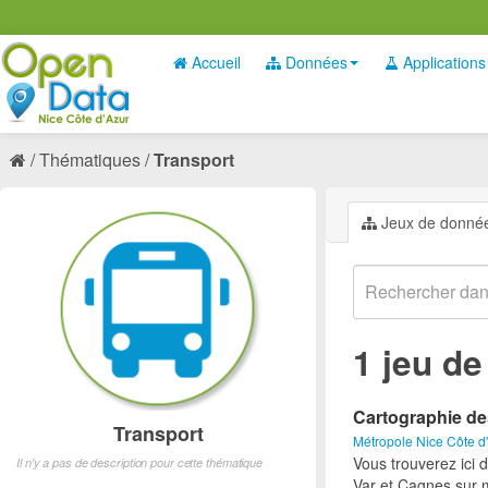
Accueil
Données
Applications
Thématiques
Transport
Jeux de donné
1 jeu d
Cartographie de
Transport
Métropole Nice Côte d
Vous trouverez ici 
Il n'y a pas de description pour cette thématique
Var et Cagnes sur 