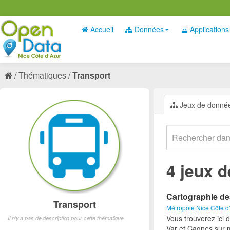
Accueil
Données
Applications
Thématiques
Transport
Jeux de donné
4 jeux 
Cartographie de
Transport
Métropole Nice Côte d
Vous trouverez ici 
Il n'y a pas de description pour cette thématique
Var et Cagnes sur 