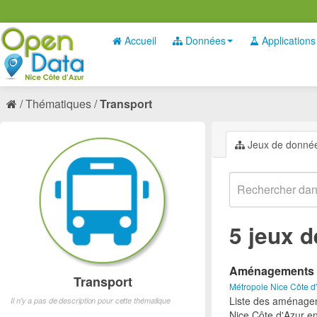
Accueil
Données
Applications
Thématiques
Transport
Jeux de donné
5 jeux 
Aménagements cy
Transport
Métropole Nice Côte d
Liste des aménageme
Il n'y a pas de description pour cette thématique
Nice Côte d'Azur e