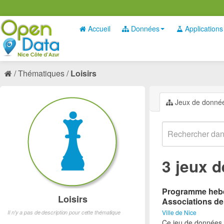
Accueil
Données
Applications
Thématiques
Loisirs
Jeux de donné
3 jeux 
Programme hebdo
Loisirs
Associations de
Ville de Nice
Il n'y a pas de description pour cette thématique
Ce jeu de données