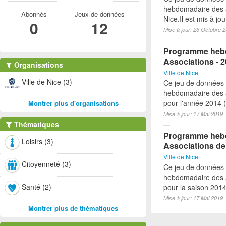
hebdomadaire des a
Abonnés
Jeux de données
Nice.Il est mis à j
0
12
Mise à jour: 26 Octobre 
Programme hebd
Associations - 
Organisations
Ville de Nice
Ville de Nice (3)
Ce jeu de données
hebdomadaire des a
pour l'année 2014 (à
Montrer plus d'organisations
Mise à jour: 17 Mai 2019
Thématiques
Programme hebdo
Loisirs (3)
Associations de
Ville de Nice
Citoyenneté (3)
Ce jeu de données
hebdomadaire des a
Santé (2)
pour la saison 2014-
Mise à jour: 17 Mai 2019
Montrer plus de thématiques