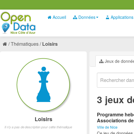
Accueil
Données
Applications
Thématiques
Loisirs
Jeux de donné
3 jeux 
Programme hebdo
Loisirs
Associations de
Ville de Nice
Il n'y a pas de description pour cette thématique
Ce jeu de données