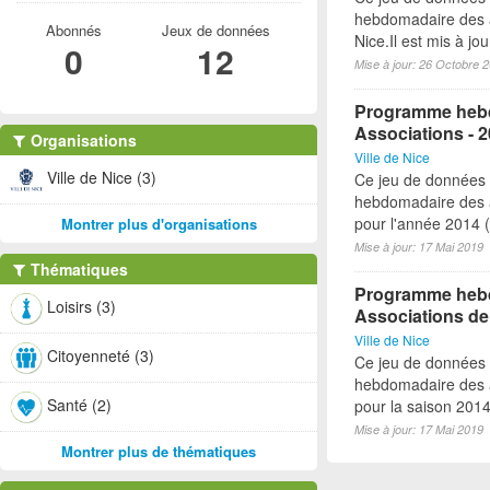
hebdomadaire des a
Abonnés
Jeux de données
Nice.Il est mis à j
0
12
Mise à jour: 26 Octobre 
Programme hebd
Associations - 
Organisations
Ville de Nice
Ville de Nice (3)
Ce jeu de données
hebdomadaire des a
pour l'année 2014 (à
Montrer plus d'organisations
Mise à jour: 17 Mai 2019
Thématiques
Programme hebdo
Loisirs (3)
Associations de
Ville de Nice
Citoyenneté (3)
Ce jeu de données
hebdomadaire des a
Santé (2)
pour la saison 2014-
Mise à jour: 17 Mai 2019
Montrer plus de thématiques