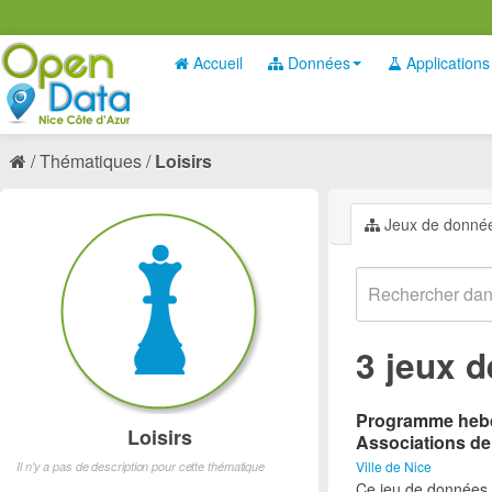
Accueil
Données
Applications
Thématiques
Loisirs
Jeux de donné
3 jeux 
Programme hebdo
Loisirs
Associations de
Ville de Nice
Il n'y a pas de description pour cette thématique
Ce jeu de données