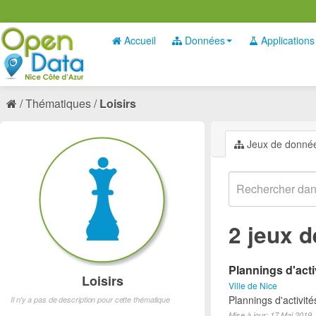
Accueil
Données
Applications
Thématiques
Loisirs
Jeux de donné
2 jeux 
Plannings d'acti
Loisirs
Ville de Nice
Plannings d'activit
Il n'y a pas de description pour cette thématique
Mise à jour: 17 Mai 2019