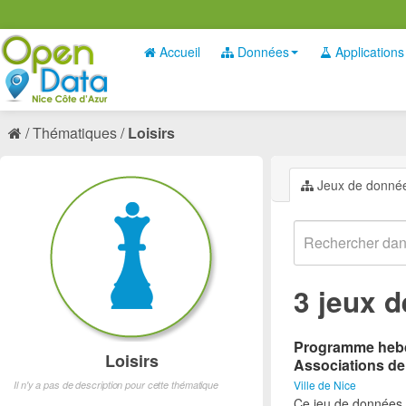
Accueil
Données
Applications
Thématiques
Loisirs
Jeux de donné
3 jeux 
Programme hebdo
Loisirs
Associations de
Ville de Nice
Il n'y a pas de description pour cette thématique
Ce jeu de données