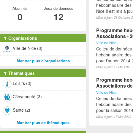
hebdomadaire des a
Abonnés
Jeux de données
Nice.Il est mis à j
0
12
Mise à jour: 26 Octobre 
Programme hebd
Associations - 
Organisations
Ville de Nice
Ville de Nice (3)
Ce jeu de données
hebdomadaire des a
pour l'année 2014 (à
Montrer plus d'organisations
Mise à jour: 17 Mai 2019
Thématiques
Programme hebdo
Loisirs (3)
Associations de
Ville de Nice
Citoyenneté (3)
Ce jeu de données
hebdomadaire des a
Santé (2)
pour la saison 2014-
Mise à jour: 17 Mai 2019
Montrer plus de thématiques