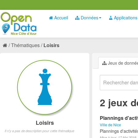
Accueil
Données
Applications
Thématiques
Loisirs
Jeux de donné
2 jeux 
Plannings d'acti
Loisirs
Ville de Nice
Plannings d'activit
Il n'y a pas de description pour cette thématique
Mise à jour: 17 Mai 2019