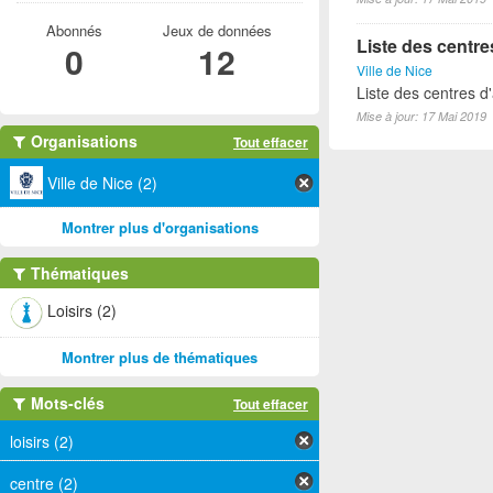
Abonnés
Jeux de données
Liste des centre
0
12
Ville de Nice
Liste des centres d'
Mise à jour: 17 Mai 2019
Organisations
Tout effacer
Ville de Nice (2)
Montrer plus d'organisations
Thématiques
Loisirs (2)
Montrer plus de thématiques
Mots-clés
Tout effacer
loisirs (2)
centre (2)