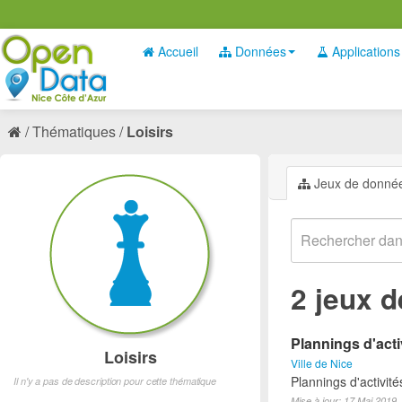
Accueil
Données
Applications
Thématiques
Loisirs
Jeux de donné
2 jeux 
Plannings d'acti
Loisirs
Ville de Nice
Plannings d'activit
Il n'y a pas de description pour cette thématique
Mise à jour: 17 Mai 2019