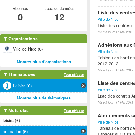
Abonnés
Jeux de données
Liste des centre
0
12
Ville de Nice
Liste des centres d'
Mise à jour: 17 Mai 2019
Organisations
Adhésions aux 
Ville de Nice (6)
Ville de Nice
Tableau de bord des
Montrer plus d'organisations
2012-2013
Mise à jour: 17 Mai 2019
Thématiques
Tout effacer
Liste des centre
Loisirs (6)
Ville de Nice
Liste des centres 
Montrer plus de thématiques
Mise à jour: 17 Mai 2019
Mots-clés
Tout effacer
Abonnements ce
loisirs (6)
Ville de Nice
Tableau de bord de
animation (6)
Espaces sur la sai