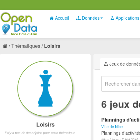
Accueil
Données
Applications
Thématiques
Loisirs
Jeux de donné
6 jeux 
Plannings d'acti
Loisirs
Ville de Nice
Plannings d'activit
Il n'y a pas de description pour cette thématique
Mise à jour: 17 Mai 2019