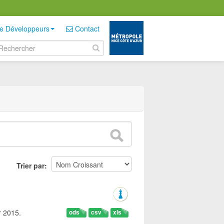
e Développeurs
Contact
Trier par
r 2015.
ods
csv
xls