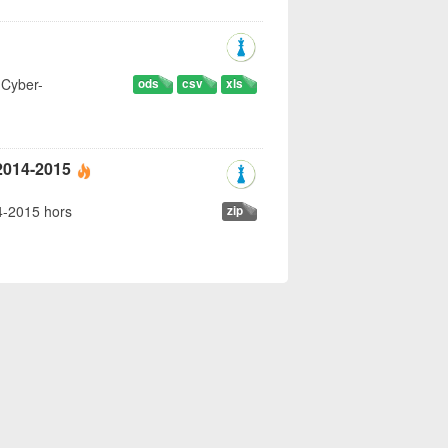
 Cyber-
ods
csv
xls
 2014-2015
14-2015 hors
zip