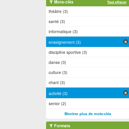
Mots-clés
Tout effacer
théâtre (3)
santé (3)
informatique (3)
enseignement (3)
discipline sportive (3)
danse (3)
culture (3)
chant (3)
activité (3)
senior (2)
Montrer plus de mots-clés
Formats