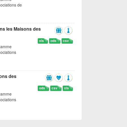
ociations de
ns les Maisons des
xls
ods
csv
gramme
ociations
sons des
ods
csv
xls
gramme
ociations