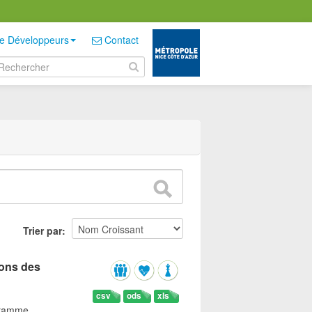
e Développeurs
Contact
Trier par
sons des
csv
ods
xls
gramme