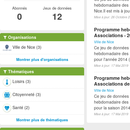
hebdomadaire des a
Abonnés
Jeux de données
Nice.Il est mis à j
0
12
Mise à jour: 26 Octobre 
Programme hebd
Associations - 
Organisations
Ville de Nice
Ville de Nice (3)
Ce jeu de données
hebdomadaire des a
pour l'année 2014 (à
Montrer plus d'organisations
Mise à jour: 17 Mai 2019
Thématiques
Programme hebdo
Loisirs (3)
Associations de
Ville de Nice
Citoyenneté (3)
Ce jeu de données
hebdomadaire des a
Santé (2)
pour la saison 2014-
Mise à jour: 17 Mai 2019
Montrer plus de thématiques