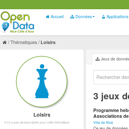
Accueil
Données
Applications
Thématiques
Loisirs
Jeux de donné
3 jeux 
Programme hebdo
Loisirs
Associations de
Ville de Nice
Il n'y a pas de description pour cette thématique
Ce jeu de données