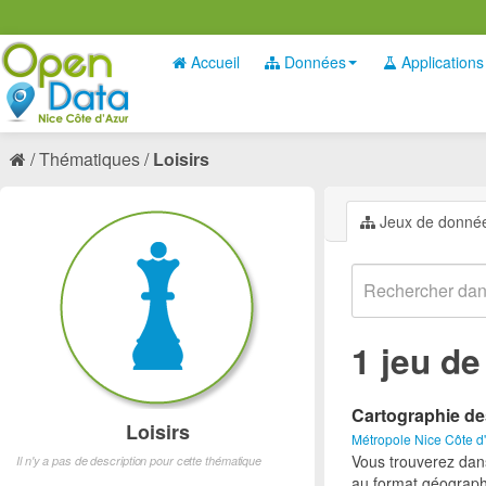
Accueil
Données
Applications
Thématiques
Loisirs
Jeux de donné
1 jeu d
Cartographie de
Loisirs
Métropole Nice Côte d
Vous trouverez dan
Il n'y a pas de description pour cette thématique
au format géograph